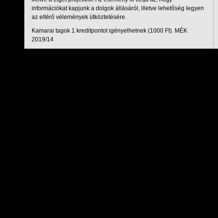
információkat kapjunk a dolgok állásáról, illetve lehetőség legyen
az eltérő vélemények ütköztetésére.
Kamarai tagok 1 kreditpontot igényelhetnek (1000 Ft). MÉK
2019/14