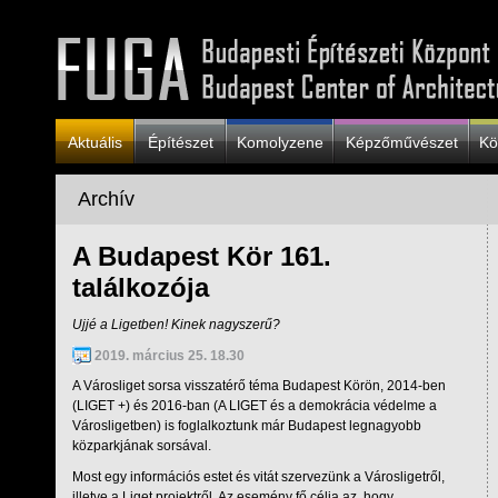
Aktuális
Építészet
Komolyzene
Képzőművészet
Kö
Archív
A Budapest Kör 161.
találkozója
Ujjé a Ligetben! Kinek nagyszerű?
2019. március 25. 18.30
A Városliget sorsa visszatérő téma Budapest Körön, 2014-ben
(LIGET +) és 2016-ban (A LIGET és a demokrácia védelme a
Városligetben) is foglalkoztunk már Budapest legnagyobb
közparkjának sorsával.
Most egy információs estet és vitát szervezünk a Városligetről,
illetve a Liget projektről. Az esemény fő célja az, hogy