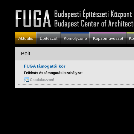
Aktuális
Építészet
Komolyzene
Képzőművészet
Kö
Bolt
FUGA támogatói kör
Felhívás és támogatási szabályzat
Csatlakozzon!