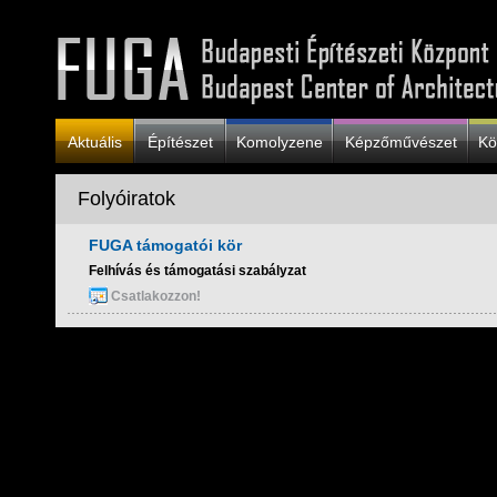
Aktuális
Építészet
Komolyzene
Képzőművészet
Kö
Folyóiratok
FUGA támogatói kör
Felhívás és támogatási szabályzat
Csatlakozzon!