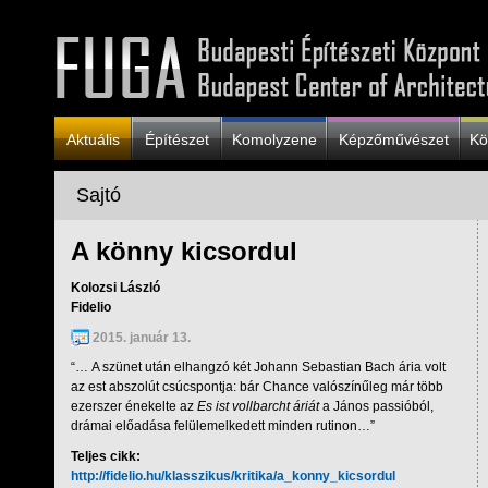
Aktuális
Építészet
Komolyzene
Képzőművészet
Kö
Sajtó
A könny kicsordul
Kolozsi László
Fidelio
2015. január 13.
“… A szünet után elhangzó két Johann Sebastian Bach ária volt
az est abszolút csúcspontja: bár Chance valószínűleg már több
ezerszer énekelte az
Es ist vollbarcht áriát
a János passióból,
drámai előadása felülemelkedett minden rutinon…”
Teljes cikk:
http://fidelio.hu/klasszikus/kritika/a_konny_kicsordul