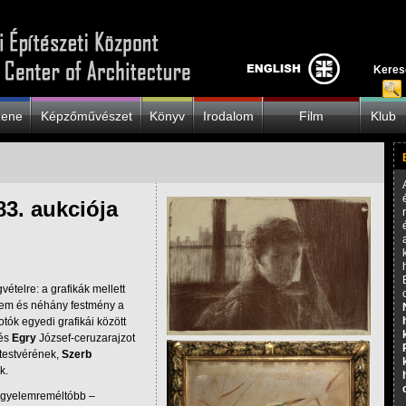
Keres
zene
Képzőművészet
Könyv
Irodalom
Film
Klub
3. aukciója
ételre: a grafikák mellett
 érem és néhány festmény a
tók egyedi grafikái között
 és
Egry
József-ceruzarajzot
testvérének,
Szerb
k.
gfigyelemreméltóbb –