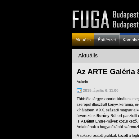
Aktuális
Építészet
Komoly
Aktuális
Az ARTE Galéria 8
Aukció
2019. április 6. 11.00
Többféle tárgycsoportot kínálunk megv
szerepel illusztrált könyv, kerámia,
kínálatban. A XX. századi magyar alko
árverezünk
Berény
Róbert-pasztellt
is. A
Bálint
Endre-művek közül kettő, 
Antalnénak a hagyatékából származi
A sokszorosított grafikák között a le