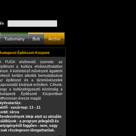
és
Tudomány
Bolt
Archív
Budapesti Építészeti Központ
A FUGA elsőrendű üzenete: az
építészet a kultúra elválaszthatatlan
része. A különböző művészeti ágakból
érkező kortárs alkotók bemutatásával
az építészet és a társművészetek
kapcsolatát kívánjuk erősíteni. Célunk,
hogy a kultúrafogyasztó közönség a
Budapesti Építészeti Központban
otthonosan érezze magát.
Nyitvatartás:
hétfő - vasárnap: 13 - 21
kedd: zárva
Rendezvények ideje alatt az aktuális
kiállítások - a program jellegétől és
helyigényétől függően - nem, vagy
csak részlegesen látogathatóak.