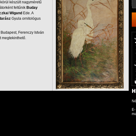
körül készült nagyméretű
rátorként feltűnik
Buday
czkai Wigand
Ede. A
darász
Gyula ornitológus
 Budapest, Ferenczy István
tt megtekinthető.
N
E-
ma