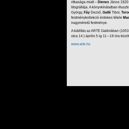
ritkasága miatt –
Dienes
János 1920 
litográfiája. A könyvkínálatban illuszt
György,
Fáy
Dezső,
Gallé
Tibor,
Toro
festménykollekció érdekes tétele
Ma
nagyméretű festménye.
A kiállítás az ARTE Galériában (1053
utca 14.) április 5-ig 11-–19 óra közö
www.arte.hu