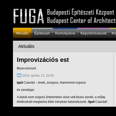
Aktuális
Építészet
Komolyzene
Képzőművészet
Kö
Aktuális
Improvizációs est
Blues koncert
2019. április 12. 20.00
Igali
Csanád – ének, zongora, Hammond-orgona
és vendégei
A dalok nem szigorú értelemben véve vett blues zenék, a műfaj
életérzését megtartva több irányban kalandozunk. /
Igali
Csanád/