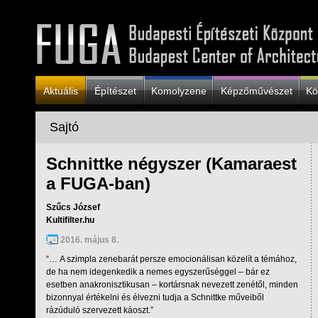
Aktuális
Építészet
Komolyzene
Képzőművészet
Kö
Sajtó
Schnittke négyszer (Kamaraest
a FUGA-ban)
Szűcs József
Kultifilter.hu
2016. május 8.
“… A szimpla zenebarát persze emocionálisan közelít a témához,
de ha nem idegenkedik a nemes egyszerűséggel – bár ez
esetben anakronisztikusan – kortársnak nevezett zenétől, minden
bizonnyal értékelni és élvezni tudja a Schnittke műveiből
rázúduló szervezett káoszt.”