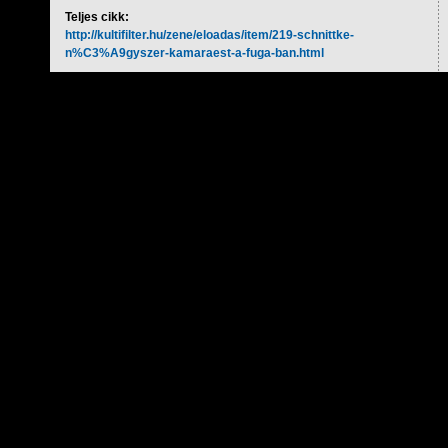
Teljes cikk:
http://kultifilter.hu/zene/eloadas/item/219-schnittke-
n%C3%A9gyszer-kamaraest-a-fuga-ban.html